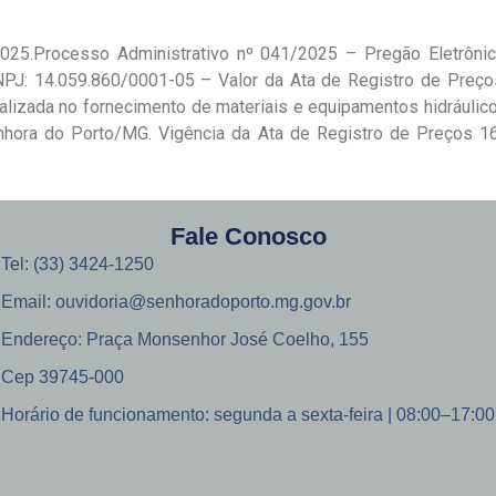
2025.Processo Administrativo nº 041/2025 – Pregão Eletrônic
J: 14.059.860/0001-05 – Valor da Ata de Registro de Preços 
ializada no fornecimento de materiais e equipamentos hidráuli
enhora do Porto/MG. Vigência da Ata de Registro de Preços 
Fale Conosco
Tel: (33) 3424-1250
Email: ouvidoria@senhoradoporto.mg.gov.br
Endereço: Praça Monsenhor José Coelho, 155
Cep 39745-000
Horário de funcionamento: segunda a sexta-feira | 08:00–17:00