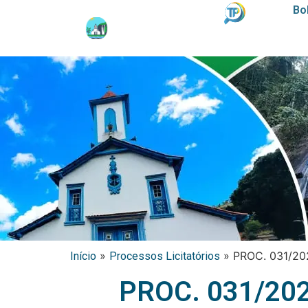
Bo
»
»
PROC. 031/20
Início
Processos Licitatórios
PROC. 031/20