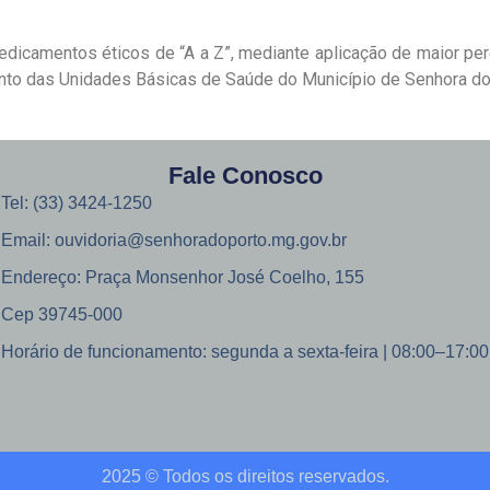
dicamentos éticos de “A a Z”, mediante aplicação de maior pe
nto das Unidades Básicas de Saúde do Município de Senhora d
Fale Conosco
Tel: (33) 3424-1250
Email: ouvidoria@senhoradoporto.mg.gov.br
Endereço: Praça Monsenhor José Coelho, 155
Cep 39745-000
Horário de funcionamento: segunda a sexta-feira | 08:00–17:00
2025 © Todos os direitos reservados.