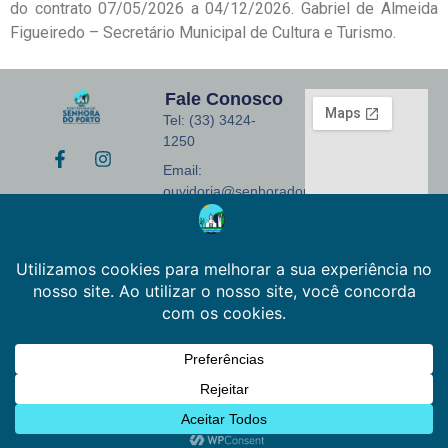
do contrato 07/05/2026 a 04/12/2026. Gabriel de Almeida
Figueiredo – Secretário Municipal de Cultura e Turismo.
Fale Conosco
Tel: (33) 3424-
1250
Email:
ouvidoria@senhoradoporto.mg.gov.br
Endereço: Praça
Monsenhor José
Coelho, 155
Cep 39745-000
Horário de
funcionamento:
segunda a sexta-
feira | 08:00–17:00
2025 © Todos os direitos reservados.